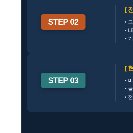
[ 
STEP 02
• 
• 
• 
[ 
STEP 03
• 
• 
• 