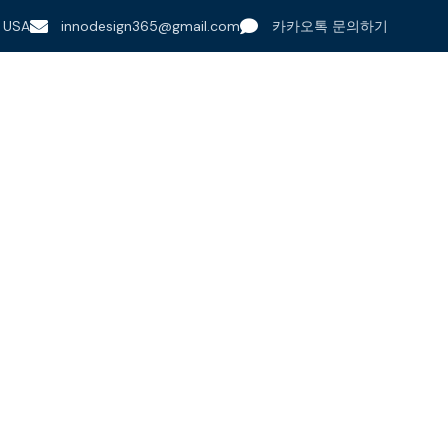
, USA
innodesign365@gmail.com
카카오톡 문의하기
수출지원사업안내
지원 서비스
광고/디자인
시회 운영•기획•부스설치
시회 등록•기획•디자인•부스설치•부스철거 All-in-one