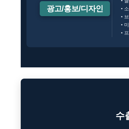
• 
광고/홍보/디자인
• 
• 
• 
• 
수